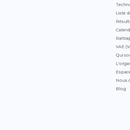
Techn
Liste 
Résult
Calend
Rattra
VAE (V
Qui s
L'org
Espac
Nous c
Blog