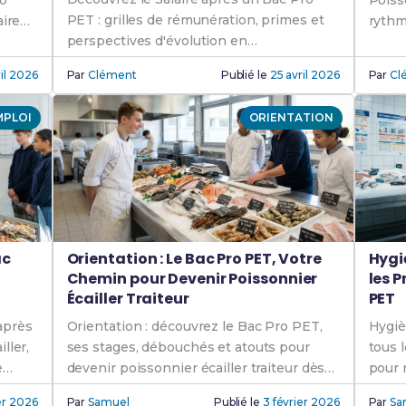
ro
Poiss
PET : grilles de rémunération, primes et
aire
rythm
perspectives d'évolution en
choisi
poissonnerie-traiteur.
il 2026
Par
Clément
Publié le
25 avril 2026
Par
Cl
MPLOI
ORIENTATION
ac
Orientation : Le Bac Pro PET, Votre
Hygi
u
Chemin pour Devenir Poissonnier
les 
Écailler Traiteur
PET
après
Orientation : découvrez le Bac Pro PET,
Hygiè
ller,
ses stages, débouchés et atouts pour
tous 
e
devenir poissonnier écailler traiteur dès
pour 
le lycée.
Écaill
er 2026
Par
Samuel
Publié le
3 février 2026
Par
Sa