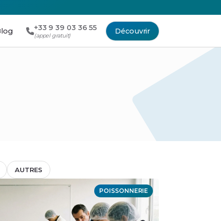
+33 9 39 03 36 55
log
Découvrir
(appel gratuit)
AUTRES
POISSONNERIE