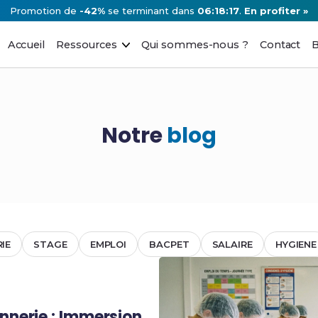
Promotion de
-42%
se terminant dans
06:18:16
.
En profiter »
Accueil
Ressources
Qui sommes-nous ?
Contact
B
Notre
blog
IE
STAGE
EMPLOI
BACPET
SALAIRE
HYGIENE
onnerie : Immersion