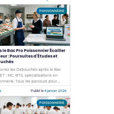
POISSONNERIE
 le Bac Pro Poissonnier Écailler
eur : Poursuites d'Études et
ouchés
vrez les Débouchés après le Bac
ET : MC, BTS, spécialisations en
onnerie. Tous les parcours pour
esser dans votre carrière.
a
Publié le
6 janvier 2026
POISSONNERIE