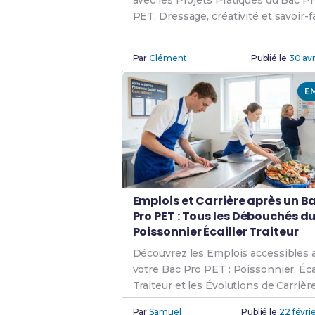
avec les Projets Pratiques du Bac P
PET. Dressage, créativité et savoir-f
de traiteur.
Par
Clément
Publié le
30 avr
E
Emplois et Carrière après un B
Pro PET : Tous les Débouchés d
Poissonnier Écailler Traiteur
Découvrez les Emplois accessibles 
votre Bac Pro PET : Poissonnier, Écai
Traiteur et les Évolutions de Carrièr
possibles.
Par
Samuel
Publié le
22 févri