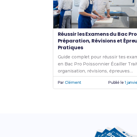
Réussir les Examens du Bac Pro 
Préparation, Révisions et Épre
Pratiques
Guide complet pour réussir tes ex
en Bac Pro Poissonnier Écailler Trait
organisation, révisions, épreuves
pratiques et écrites.
Par
Clément
Publié le
1 janv