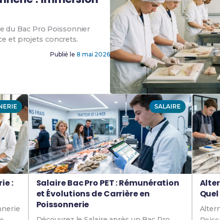
e du Bac Pro Poissonnier
ce et projets concrets.
Publié le
8 mai 2026
NERIE
SALAIRE
ie :
Salaire Bac Pro PET : Rémunération
Alte
et Évolutions de Carrière en
Quel
Poissonnerie
nnerie
Alter
Découvrez le Salaire après un Bac Pro