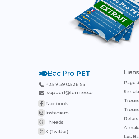
Liens
Bac Pro
PET
Page d
+33 9 39 03 36 55
Simula
support@formav.co
Trouve
Facebook
Trouve
Instagram
Référen
Threads
Annale
X (Twitter)
Les Ba