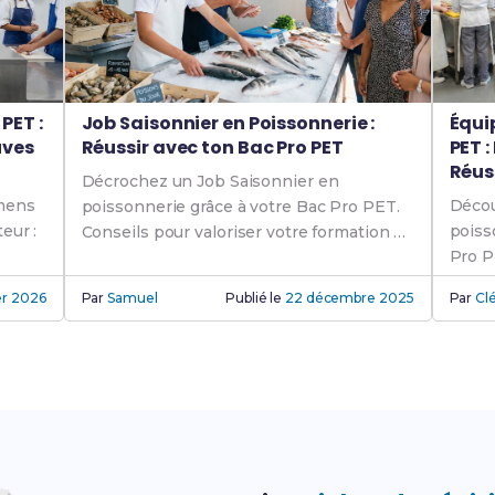
PET :
Job Saisonnier en Poissonnerie :
Équi
uves
Réussir avec ton Bac Pro PET
PET :
Réus
Décrochez un Job Saisonnier en
amens
Décou
poissonnerie grâce à votre Bac Pro PET.
eur :
poiss
Conseils pour valoriser votre formation et
Pro P
réussir vos candidatures.
équip
ier 2026
Par
Samuel
Publié le
22 décembre 2025
Par
Cl
prati