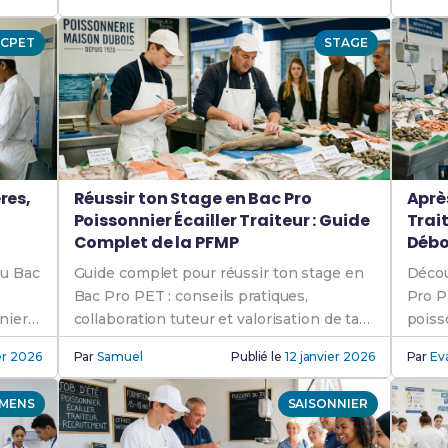
CPET
STAGE
res,
Réussir ton Stage en Bac Pro
Après
Poissonnier Écailler Traiteur : Guide
Trait
Complet de la PFMP
Déb
u Bac
Guide complet pour réussir ton stage en
Décou
Bac Pro PET : conseils pratiques,
Pro P
nier
collaboration tuteur et valorisation de ta
poiss
PFMP en poissonnerie.
progr
er 2026
Par
Samuel
Publié le
12 janvier 2026
Par
Ev
MENS
SAISONNIER