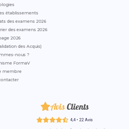
ologies
des établissements
ats des examens 2026
rier des examens 2026
page 2026
alidation des Acquis)
ommes-nous ?
anisme FormaV
e membre
ontacter
Avis
Clients
4,4 • 22 Avis