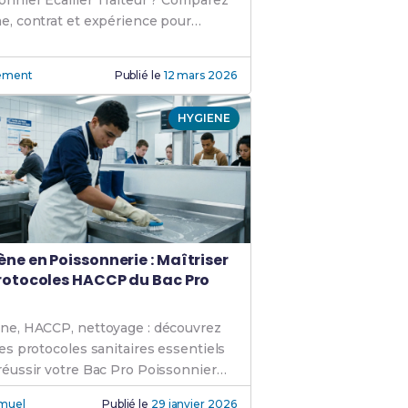
onnier Écailler Traiteur ? Comparez
e, contrat et expérience pour
r le meilleur parcours.
ément
Publié le
12 mars 2026
HYGIENE
ène en Poissonnerie : Maîtriser
Protocoles HACCP du Bac Pro
ne, HACCP, nettoyage : découvrez
les protocoles sanitaires essentiels
réussir votre Bac Pro Poissonnier
er Traiteur.
muel
Publié le
29 janvier 2026