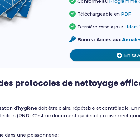
Conforme au
Programme Of
Téléchargeable en
PDF
Dernière mise à jour :
Mars 
Bonus : Accès aux
Annales
En sav
des protocoles de nettoyage effi
ation d’
hygiène
doit être claire, répétable et contrôlable. E
fection (PND). C’est un document qui décrit précisément quoi 
e dans une poissonnerie :