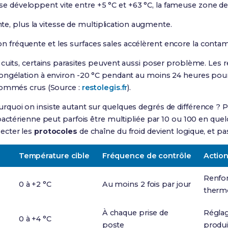
 se développent vite entre +5 °C et +63 °C, la fameuse zone de
e, plus la vitesse de multiplication augmente.
on fréquente et les surfaces sales accélèrent encore la contam
 cuits, certains parasites peuvent aussi poser problème. Les 
ongélation à environ -20 °C pendant au moins 24 heures pour 
sommés crus (Source :
restolegis.fr
).
quoi on insiste autant sur quelques degrés de différence ? P
bactérienne peut parfois être multipliée par 10 ou 100 en qu
ecter les
protocoles
de chaîne du froid devient logique, et pa
Température cible
Fréquence de contrôle
Action
Renforc
0 à +2 °C
Au moins 2 fois par jour
thermos
À chaque prise de
Réglag
0 à +4 °C
poste
produi