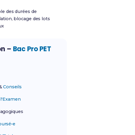
le des durées de
ation, blocage des lots
ux
on –
Bac Pro PET
&
Conseils
r
l'Examen
agogiques
ursé•e