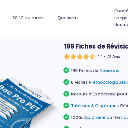
Contrô
-20 °C ou moins
Quotidien
congél
doute
199 Fiches de Révisi
4,4 • 22 Avis
199 Fiches de
Révisions
6 Fiches
Méthodologiques
Retours d'Expérience pou
Tableaux & Graphiques
Péd
100%
Diplômé•e ou Rembo