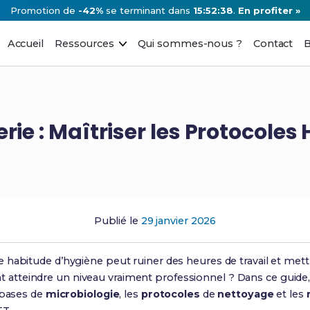
Promotion de
-42%
se terminant dans
15:52:37
.
En profiter »
Accueil
Ressources
Qui sommes-nous ?
Contact
B
rie : Maîtriser les Protocoles
Publié le
29 janvier 2026
habitude d’hygiène peut ruiner des heures de travail et mettr
tteindre un niveau vraiment professionnel ? Dans ce guide,
 bases de
microbiologie
, les
protocoles
de
nettoyage
et les