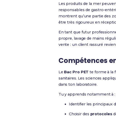
Les produits de la mer peuven
responsables de gastro-entérit
montrent qu’une partie des zo
être très rigoureux en récepti
En tant que futur professionne
propre, lavage de mains régulie
vente : un client rassuré revien
Compétences en 
Le
Bac Pro PET
te forme à la f
sanitaires. Les sciences appliq
dans ton laboratoire.
Tu y apprends notamment à :
Identifier les principaux
Choisir des
protocoles
d