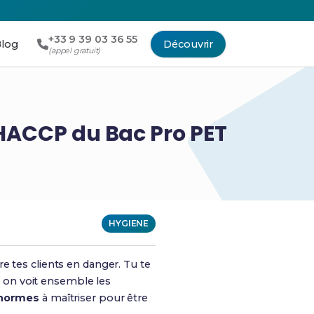
+33 9 39 03 36 55
log
Découvrir
(appel gratuit)
 HACCP du Bac Pro PET
HYGIENE
e tes clients en danger. Tu te
 on voit ensemble les
normes
à maîtriser pour être