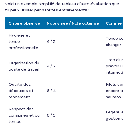
Voici un exemple simplifié de tableau d’auto-évaluation que
tu peux utiliser pendant tes entraînements :
Critère observé
Note visée / Note obtenue
Commentai
Hygiène et
Tenue corr
tenue
4 / 3
changer de 
professionnelle
Trop d’usten
Organisation du
4 / 2
prévoir un
poste de travail
intermédiai
Qualité des
Filets corr
découpes et
6 / 4
encore trop
rendement
saumon.
Respect des
Légère len
consignes et du
6 / 5
gestion de 
temps