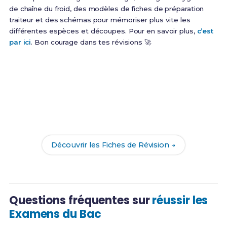
de chaîne du froid, des modèles de fiches de préparation
traiteur et des schémas pour mémoriser plus vite les
différentes espèces et découpes. Pour en savoir plus,
c’est
par ici
. Bon courage dans tes révisions 🚀
Prêt(e) à réussir ton examen ?
Révise efficacement avec nos
199 Fiches de
Révision
pour le Bac Pro PET et maximise tes
chances de réussite !
Découvrir les Fiches de Révision →
Questions fréquentes sur
réussir les
Examens du Bac