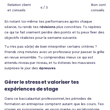
Relation client
Bon contac
4 / 3
et conseils
conseils de
En notant toi-même tes performances après chaque
séance, tu rends tes
révisions
plus concrètes. Tu repères
ce qui te fait vraiment perdre des points et tu peux fixer des
objectifs réalistes pour la semaine suivante.
Tu n’es pas sûr(e) de bien interpréter certains critères ?
Prends cinq minutes avec un professeur pour passer la grille
en revue ensemble. Tu comprendras mieux ce qui est
attendu niveau par niveau, et tu éviteras les mauvaises
surprises le jour des
épreuves
.
Gérer le stress et valoriser tes
expériences de stage
Dans ce baccalauréat professionnel, les périodes de
formation en entreprise comptent autant que les cours. Tes
stages en poissonnerie, en rayon marée ou en laboratoire