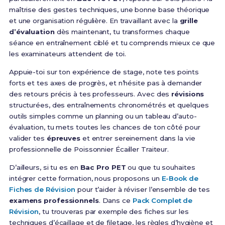
maîtrise des gestes techniques, une bonne base théorique
et une organisation régulière. En travaillant avec la
grille
d’évaluation
dès maintenant, tu transformes chaque
séance en entraînement ciblé et tu comprends mieux ce que
les examinateurs attendent de toi.
Appuie-toi sur ton expérience de stage, note tes points
forts et tes axes de progrès, et n’hésite pas à demander
des retours précis à tes professeurs. Avec des
révisions
structurées, des entraînements chronométrés et quelques
outils simples comme un planning ou un tableau d’auto-
évaluation, tu mets toutes les chances de ton côté pour
valider tes
épreuves
et entrer sereinement dans la vie
professionnelle de Poissonnier Écailler Traiteur.
D’ailleurs, si tu es en
Bac Pro PET
ou que tu souhaites
intégrer cette formation, nous proposons un
E-Book de
Fiches de Révision
pour t’aider à réviser l’ensemble de tes
examens professionnels
. Dans ce
Pack Complet de
Révision
, tu trouveras par exemple des fiches sur les
techniques d’écaillage et de filetage, les règles d’hygiène et