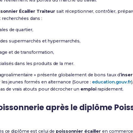
uvre réellement les portes du marché du travail.
sonnier Écailler Traiteur
sait réceptionner, contrôler, prépare
 recherchées dans :
les de quartier,
des supermarchés et hypermarchés,
age et de transformation,
alisés dans les produits de la mer.
t agroalimentaire » présente globalement de bons taux d’
inser
 les jeunes formés en alternance (Source :
education.gouv.fr
 as de vrais atouts pour décrocher un
emploi
rapidement.
oissonnerie après le diplôme Poiss
ès ce diplôme est celui de
poissonnier écailler
en commerce de