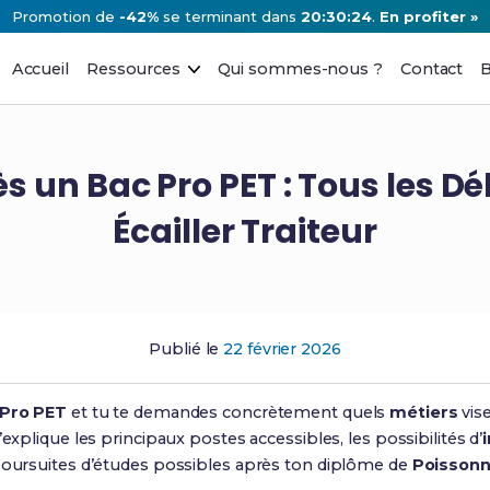
Promotion de
-42%
se terminant dans
20:30:23
.
En profiter »
Accueil
Ressources
Qui sommes-nous ?
Contact
B
ès un Bac Pro PET : Tous les 
Écailler Traiteur
Publié le
22 février 2026
 Pro PET
et tu te demandes concrètement quels
métiers
vise
explique les principaux postes accessibles, les possibilités d’
poursuites d’études possibles après ton diplôme de
Poissonni