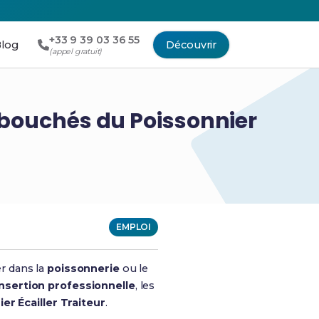
+33 9 39 03 36 55
log
Découvrir
(appel gratuit)
Débouchés du Poissonnier
EMPLOI
r dans la
poissonnerie
ou le
insertion professionnelle
, les
er Écailler Traiteur
.