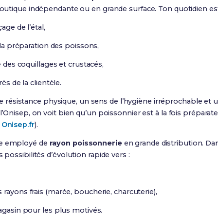
 boutique indépendante ou en grande surface. Ton quotidien es
age de l’étal,
 la préparation des poissons,
e des coquillages et crustacés,
ès de la clientèle.
ésistance physique, un sens de l’hygiène irréprochable et un
 l’Onisep, on voit bien qu’un poissonnier est à la fois préparat
:
Onisep.fr
).
me employé de
rayon poissonnerie
en grande distribution. Dan
 possibilités d’évolution rapide vers :
rayons frais (marée, boucherie, charcuterie),
agasin pour les plus motivés.