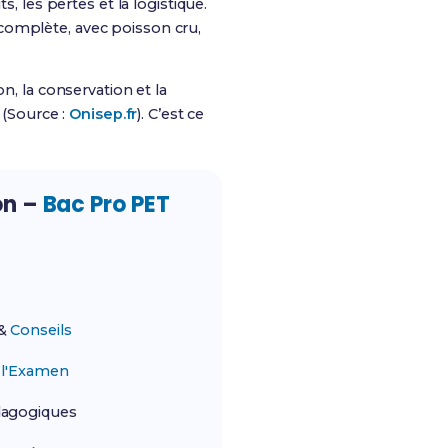
s, les pertes et la logistique.
complète, avec poisson cru,
n, la conservation et la
 (Source :
Onisep.fr
). C’est ce
on –
Bac Pro PET
&
Conseils
r
l'Examen
agogiques