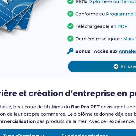
100%
Diplômé•e ou Rembo
Conforme au
Programme Of
Téléchargeable en
PDF
Dernière mise à jour :
Mars 
Bonus : Accès aux
Annales
En sav
rière et création d’entreprise en 
ique, beaucoup de titulaires du
Bac Pro PET
envisagent une 
ation de leur propre commerce. Le diplôme te donne déjà des
mercialisation
des produits de la mer. Avec de l’expérience, 