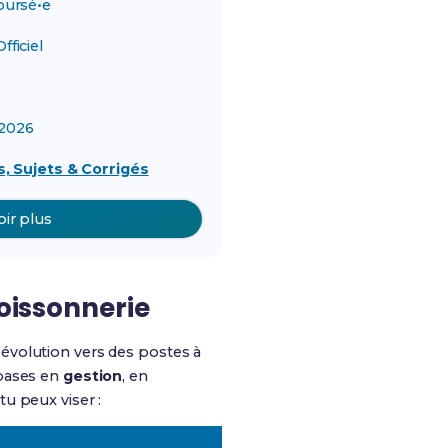
ursé•e
ficiel
2026
, Sujets & Corrigés
oir plus
poissonnerie
évolution vers des postes à
 bases en
gestion
, en
tu peux viser :