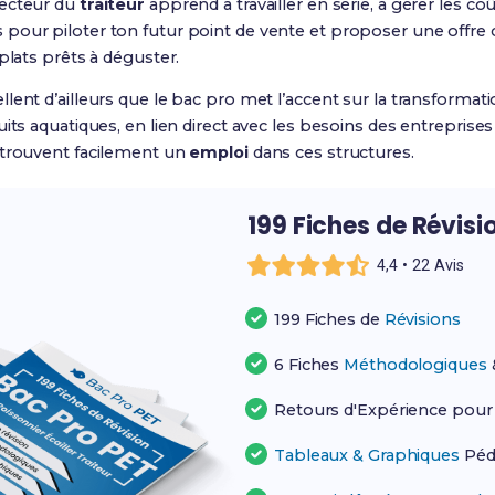
secteur du
traiteur
apprend à travailler en série, à gérer les coût
pour piloter ton futur point de vente et proposer une offre 
plats prêts à déguster.
ent d’ailleurs que le bac pro met l’accent sur la transformatio
its aquatiques, en lien direct avec les besoins des entreprises
 trouvent facilement un
emploi
dans ces structures.
199 Fiches de Révisi
4,4 • 22 Avis
199 Fiches de
Révisions
6 Fiches
Méthodologiques
Retours d'Expérience pou
Tableaux & Graphiques
Péd